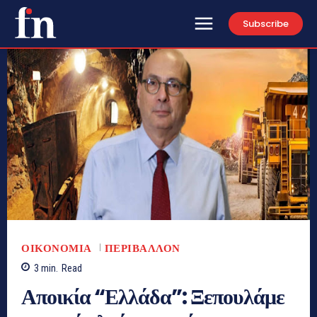
Subscribe
ΟΙΚΟΝΟΜΙΑ
ΠΕΡΙΒΑΛΛΟΝ
3
min.
Read
Αποικία “Ελλάδα”: Ξεπουλάμε