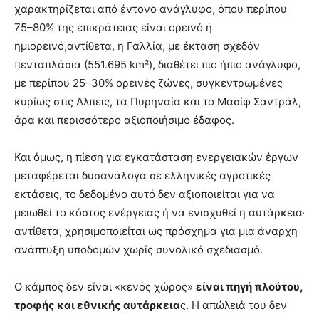
χαρακτηρίζεται από έντονο ανάγλυφο, όπου περίπου
75–80% της επικράτειας είναι ορεινό ή
ημιορεινό,αντίθετα, η Γαλλία, με έκταση σχεδόν
πενταπλάσια (551.695 km²), διαθέτει πιο ήπιο ανάγλυφο,
με περίπου 25–30% ορεινές ζώνες, συγκεντρωμένες
κυρίως στις Άλπεις, τα Πυρηναία και το Μασίφ Σαντράλ,
άρα και περισσότερο αξιοποιήσιμο έδαφος.
Και όμως, η πίεση για εγκατάσταση ενεργειακών έργων
μεταφέρεται δυσανάλογα σε ελληνικές αγροτικές
εκτάσεις, το δεδομένο αυτό δεν αξιοποιείται για να
μειωθεί το κόστος ενέργειας ή να ενισχυθεί η αυτάρκεια·
αντίθετα, χρησιμοποιείται ως πρόσχημα για μια άναρχη
ανάπτυξη υποδομών χωρίς συνολικό σχεδιασμό.
Ο κάμπος δεν είναι «κενός χώρος»
είναι πηγή πλούτου,
τροφής και εθνικής αυτάρκεια
ς. Η απώλειά του δεν