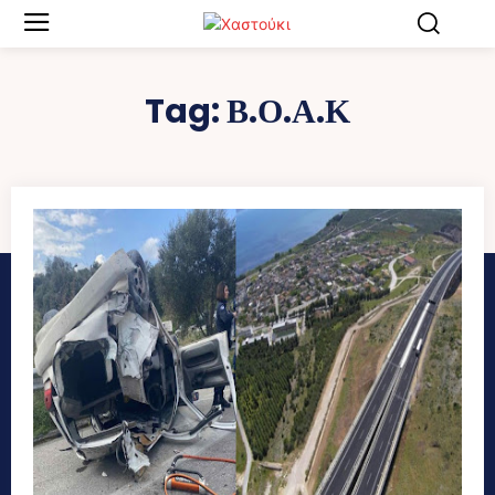
Tag:
Β.Ο.Α.Κ