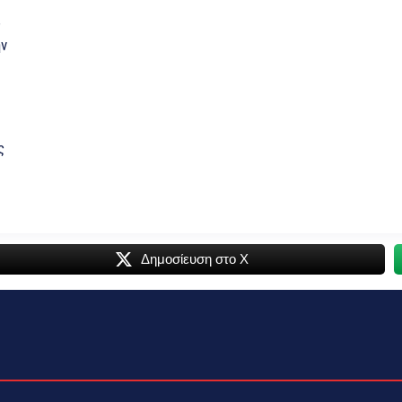
ς
ην
ς
Δημοσίευση στο Χ