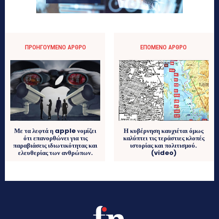
ΠΡΟΗΓΟΎΜΕΝΟ ΆΡΘΡΟ
ΕΠΌΜΕΝΟ ΆΡΘΡΟ
Με τα λεφτά η apple νομίζει
Η κυβέρνηση καυχιέται όμως
ότι επανορθώνει για τις
καλύπτει τις τεράστιες κλοπές
παραβιάσεις ιδιωτικότητας και
ιστορίας και πολιτισμού.
ελευθερίας των ανθρώπων.
(video)