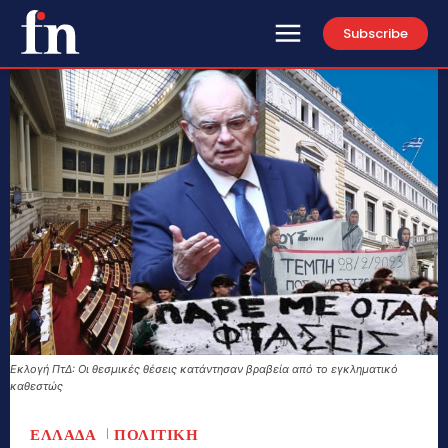
Subscribe
Εκλογή ΠτΔ: Οι θεσμικές θέσεις κατάντησαν βραβεία από το εγκληματικό
καθεστώς
ΕΛΛΑΔΑ
ΠΟΛΙΤΙΚΗ