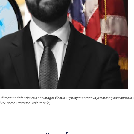
erId":"","infoStickerId":"","imageEffectId":"","playId":"","activityName":"","os":"androi
lity_name":"retouch_edit_tool"}"}