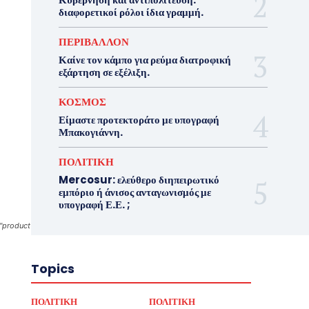
διαφορετικοί ρόλοι ίδια γραμμή.
ΠΕΡΙΒΑΛΛΟΝ
Καίνε τον κάμπο για ρεύμα διατροφική
εξάρτηση σε εξέλιξη.
ΚΟΣΜΟΣ
Είμαστε προτεκτοράτο με υπογραφή
Μπακογιάννη.
ΠΟΛΙΤΙΚΗ
Mercosur: ελεύθερο διηπειρωτικό
εμπόριο ή άνισος ανταγωνισμός με
υπογραφή Ε.Ε. ;
d","product":"lv","exportType":"image_export","editType":"image_edit","alias":""},"source
Topics
ΠΟΛΙΤΙΚΗ
ΠΟΛΙΤΙΚΗ