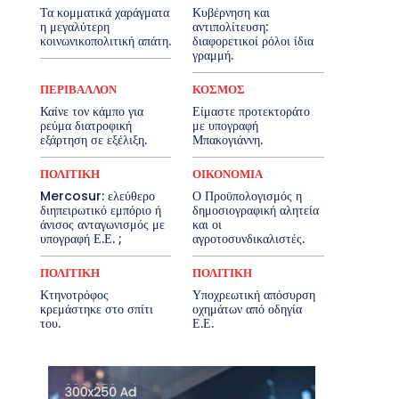
Τα κομματικά χαράγματα
Κυβέρνηση και
η μεγαλύτερη
αντιπολίτευση:
κοινωνικοπολιτική απάτη.
διαφορετικοί ρόλοι ίδια
γραμμή.
ΠΕΡΙΒΑΛΛΟΝ
ΚΟΣΜΟΣ
Καίνε τον κάμπο για
Είμαστε προτεκτοράτο
ρεύμα διατροφική
με υπογραφή
εξάρτηση σε εξέλιξη.
Μπακογιάννη.
ΠΟΛΙΤΙΚΗ
ΟΙΚΟΝΟΜΙΑ
Mercosur: ελεύθερο
Ο Προϋπολογισμός η
διηπειρωτικό εμπόριο ή
δημοσιογραφική αλητεία
άνισος ανταγωνισμός με
και οι
υπογραφή Ε.Ε. ;
αγροτοσυνδικαλιστές.
ΠΟΛΙΤΙΚΗ
ΠΟΛΙΤΙΚΗ
Κτηνοτρόφος
Υποχρεωτική απόσυρση
κρεμάστηκε στο σπίτι
οχημάτων από οδηγία
του.
Ε.Ε.