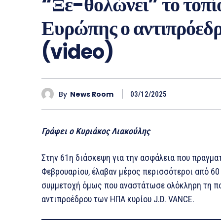
“Ξε-θολώνει” το τοπίο
Ευρώπης ο αντιπρόεδρ
(video)
By
News Room
03/12/2025
Γράφει ο Κυριάκος Λιακούλης
Στην 61η διάσκεψη για την ασφάλεια που πραγματ
Φεβρουαρίου, έλαβαν μέρος περισσότεροι από 60
συμμετοχή όμως που αναστάτωσε ολόκληρη τη πολ
αντιπροέδρου των ΗΠΑ κυρίου J.D. VANCE.