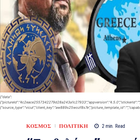
{"data":
{"pictureId":"4c2eace2557342279d28a243a1c27933","appversion":"4.5.0","stickerId":"","filt
{"source_type":"vicut","client_key":"aw889s25wozf8s7e","picture_template_id":"","capabi
ΚΟΣΜΟΣ
ΠΟΛΙΤΙΚΗ
2
min.
Read