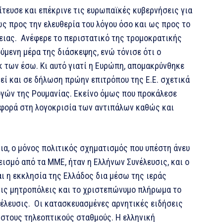
ηλίτευσε και επέκρινε τις ευρωπαϊκές κυβερνήσεις για
ως προς την ελευθερία του λόγου όσο και ως προς το
ειας. Ανέφερε το περιστατικό της τρομοκρατικής
ύμενη μέρα της διάσκεψης, ενώ τόνισε ότι ο
κ των έσω. Κι αυτό γιατί η Ευρώπη, απομακρύνθηκε
θεί και σε δήλωση πρώην επιτρόπου της Ε.Ε. σχετικά
ογών της Ρουμανίας. Εκείνο όμως που προκάλεσε
ναφορά στη λογοκρισία των αντιπάλων καθώς και
ια, ο μόνος πολιτικός σχηματισμός που υπέστη άνευ
ισμό από τα ΜΜΕ, ήταν η Ελλήνων Συνέλευσις, και ο
 η εκκλησία της Ελλάδος δια μέσω της ιεράς
τις μητροπόλεις και το χριστεπώνυμο πλήρωμα το
νέλευσις. Οι κατασκευασμένες αρνητικές ειδήσεις
 στους τηλεοπτικούς σταθμούς. Η ελληνική