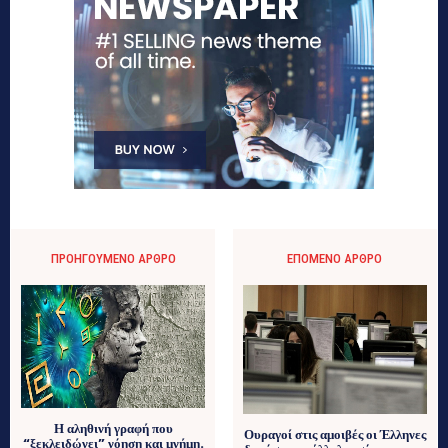
ΠΡΟΗΓΟΎΜΕΝΟ ΆΡΘΡΟ
ΕΠΌΜΕΝΟ ΆΡΘΡΟ
Η αληθινή γραφή που
Ουραγοί στις αμοιβές οι Έλληνες
“ξεκλειδώνει” νόηση και μνήμη.