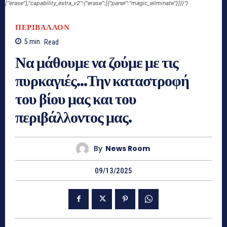
["erase"],"capability_extra_v2":{"erase":[{"panel":"magic_eliminate"}]}}"}
ΠΕΡΙΒΑΛΛΟΝ
5
min.
Read
Να μάθουμε να ζούμε με τις
πυρκαγιές…Την καταστροφή
του βίου μας και του
περιβάλλοντος μας.
By
News Room
09/13/2025