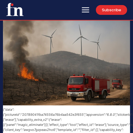
Subscribe
{"data":
{"pictureId":"20789041fba74556a76b4aa542e3f655","appversion":"6.8.0","stickerId":"","fil
["erase"],"capability_extra_v2":{"erase":
[{"panel":"magic_eliminate"}]},"effect_type":"tool","effect_id":"erase"},"source_type"
{"client_key":"awgvo7gzpeas2ho6","template_id":"","filter_id":[],"capability_key":