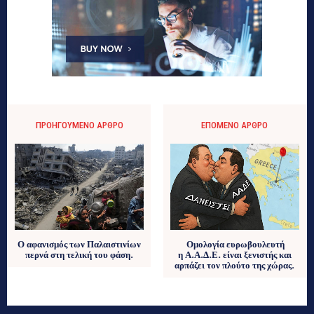
ΠΡΟΗΓΟΎΜΕΝΟ ΆΡΘΡΟ
ΕΠΌΜΕΝΟ ΆΡΘΡΟ
Ο αφανισμός των Παλαιστινίων
Ομολογία ευρωβουλευτή
περνά στη τελική του φάση.
η Α.Α.Δ.Ε. είναι ξενιστής και
αρπάζει τον πλούτο της χώρας.