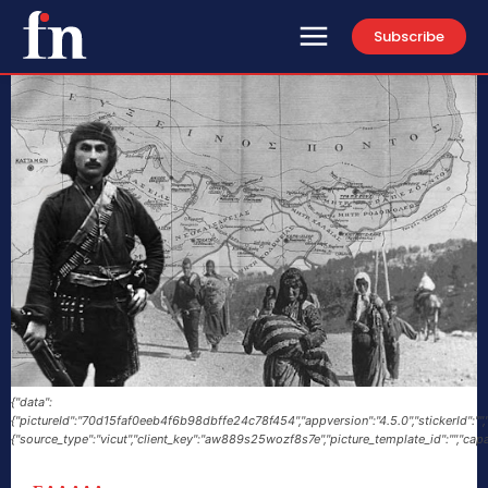
Subscribe
{"data":
{"pictureId":"70d15faf0eeb4f6b98dbffe24c78f454","appversion":"4.5.0","stickerId":"","fi
{"source_type":"vicut","client_key":"aw889s25wozf8s7e","picture_template_id":"","capa